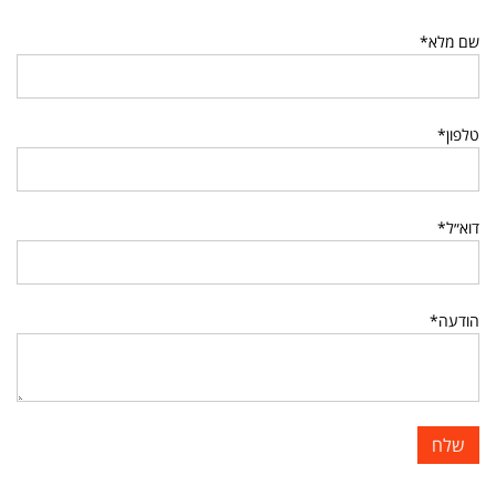
שם מלא*
טלפון*
דוא״ל*
הודעה*