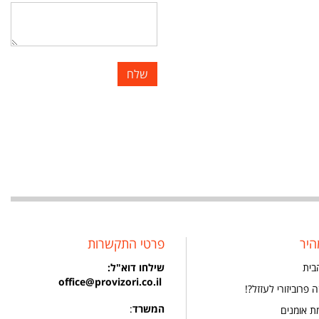
היר
פרטי התקשרות
בית
שילחו
דוא"ל:
office@provizori.co.il
 פרוביזורי לעזזל?!
המשרד
:
ת אומנים