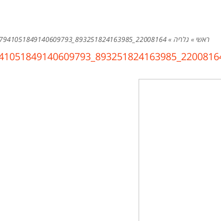
ראשי
»
גלריה
»
22008164_893251824163985_7941051849140609793_n
22008164_893251824163985_79410518491406097