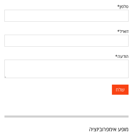
טלפון*
דוא״ל*
הודעה*
מופע אימפרוביזציה