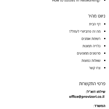
?How to susses in Networking
ניווט מהיר
דף הבית
מה זה פרוביזורי לעזזל?!
רשימת אומנים
גלריה תמונות
סרטונים ממופעים
שאלות נפוצות
צרו קשר
פרטי התקשרות
שילחו
דוא"ל:
office@provizori.co.il
המשרד
: