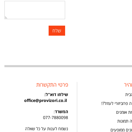
היר
פרטי התקשרות
בית
שילחו
דוא"ל:
office@provizori.co.il
 פרוביזורי לעזזל?!
המשרד
:
ת אומנים
077-7880098
ה תמונות
נשמח לענות על כל שאלה
נים ממופעים