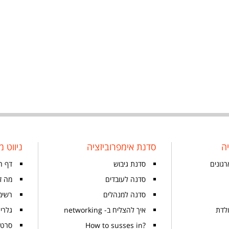
ה
סדנת אימפרוביזציה
ניווט מ
רגונים
סדנת גיבוש
דף ה
סדנה לעובדים
מה זה
סדנה למנהלים
רשימ
ולדת
איך להצליח ב- networking
גלרי
?How to susses in
סרטו