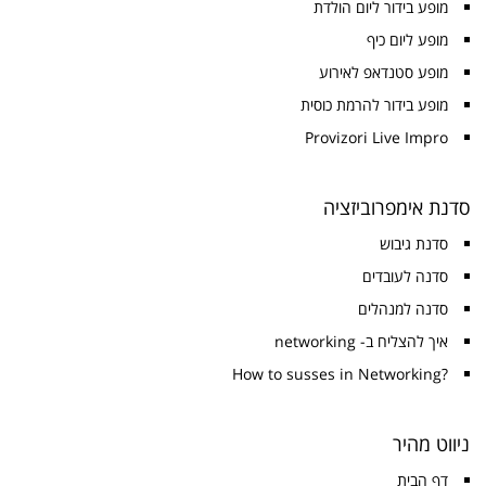
מופע בידור ליום הולדת
מופע ליום כיף
מופע סטנדאפ לאירוע
מופע בידור להרמת כוסית
Provizori Live Impro
סדנת אימפרוביזציה
סדנת גיבוש
סדנה לעובדים
סדנה למנהלים
איך להצליח ב- networking
?How to susses in Networking
ניווט מהיר
דף הבית