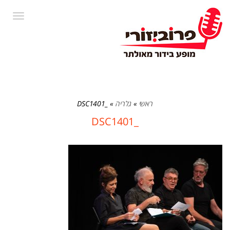
תפרי
ראשי
»
גלריה
»
_DSC1401
_DSC1401