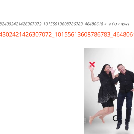
ראשי
»
גלריה
»
46480618_10155613608786783_1824302421426307072_n
46480618_10155613608786783_18243024214