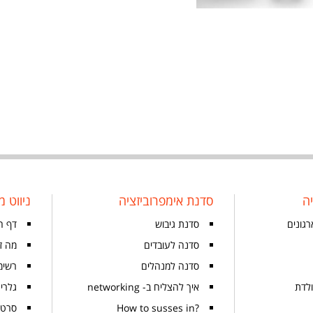
ה
סדנת אימפרוביזציה
ניווט מ
רגונים
סדנת גיבוש
דף ה
סדנה לעובדים
מה זה
סדנה למנהלים
רשימ
ולדת
איך להצליח ב- networking
גלרי
?How to susses in
סרטו