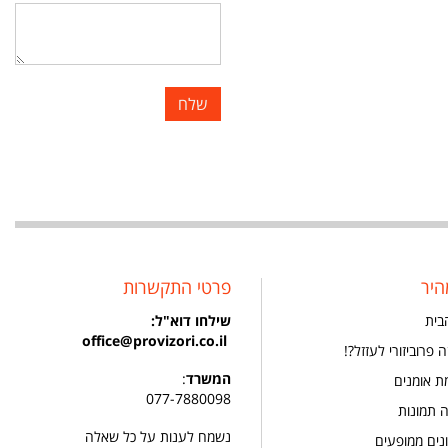
היר
פרטי התקשרות
בית
שילחו
דוא"ל:
office@provizori.co.il
 פרוביזורי לעזזל?!
המשרד
:
ת אומנים
077-7880098
ה תמונות
נשמח לענות על כל שאלה
נים ממופעים