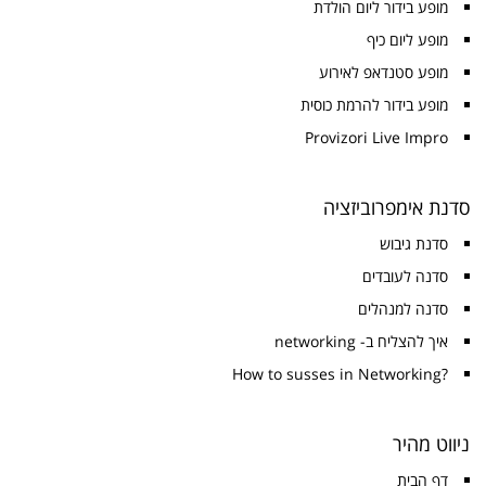
מופע בידור ליום הולדת
מופע ליום כיף
מופע סטנדאפ לאירוע
מופע בידור להרמת כוסית
Provizori Live Impro
סדנת אימפרוביזציה
סדנת גיבוש
סדנה לעובדים
סדנה למנהלים
איך להצליח ב- networking
?How to susses in Networking
ניווט מהיר
דף הבית