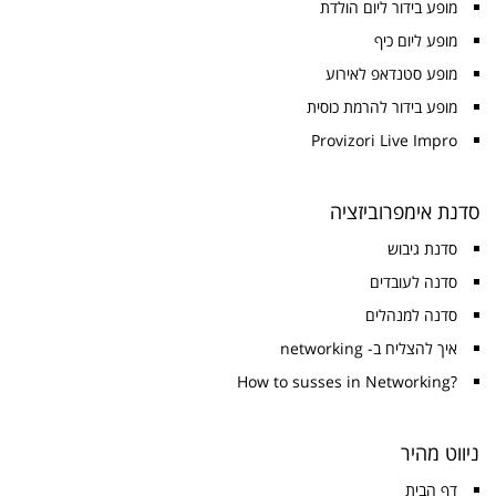
מופע בידור ליום הולדת
מופע ליום כיף
מופע סטנדאפ לאירוע
מופע בידור להרמת כוסית
Provizori Live Impro
סדנת אימפרוביזציה
סדנת גיבוש
סדנה לעובדים
סדנה למנהלים
איך להצליח ב- networking
?How to susses in Networking
ניווט מהיר
דף הבית