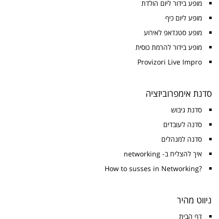
מופע בידור ליום הולדת
מופע ליום כיף
מופע סטנדאפ לאירוע
מופע בידור להרמת כוסית
Provizori Live Impro
סדנת אימפרוביזציה
סדנת גיבוש
סדנה לעובדים
סדנה למנהלים
איך להצליח ב- networking
?How to susses in Networking
ניווט מהיר
דף הבית